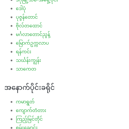
ဒေါပုံ
ပုဇွန်တောင်
ဗိုလ်တထောင်
မင်္ဂလာတောင်ညွန့်
မြောက်ဥက္ကလာပ
ရန်ကင်း
သင်္ဃန်းကျွန်း
သာကေတ
အနောက်ပိုင်းခရိုင်
ကမာရွတ်
ကျောက်တံတား
ကြည့်မြင်တိုင်
စမ်းချောင်း