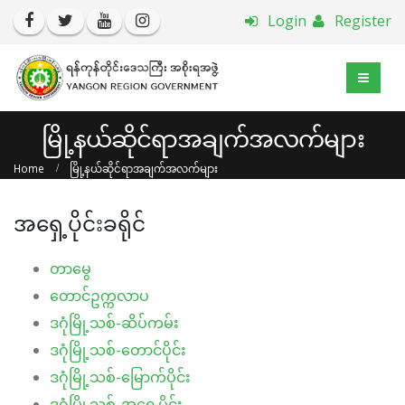
Login
Register
မြို့နယ်ဆိုင်ရာအချက်အလက်များ
Home
မြို့နယ်ဆိုင်ရာအချက်အလက်များ
အရှေ့ပိုင်းခရိုင်
တာမွေ
တောင်ဥက္ကလာပ
ဒဂုံမြို့သစ်-ဆိပ်ကမ်း
ဒဂုံမြို့သစ်-တောင်ပိုင်း
ဒဂုံမြို့သစ်-မြောက်ပိုင်း
ဒဂုံမြို့သစ်-အရှေ့ပိုင်း