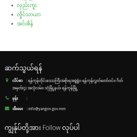
လှည်းကူး
လှိုင်သာယာ
အင်းစိန်
ဆက်သွယ်ရန်
လိပ်စာ :
ရန်ကုန်တိုင်းဒေသကြီးအစိုးရအဖွဲ့ရုံး၊ ရန်ကုန်လွှတ်တော်ဝင်း၊ ဂိတ်
အမှတ်(၄) အလုံလမ်း၊ ဒဂုံမြို့နယ်၊ ရန်ကုန်မြို့
ဖုန်း :
အီးမေး :
info@yangon.gov.mm
ကျွန်ုပ်တို့အား Follow လုပ်ပါ