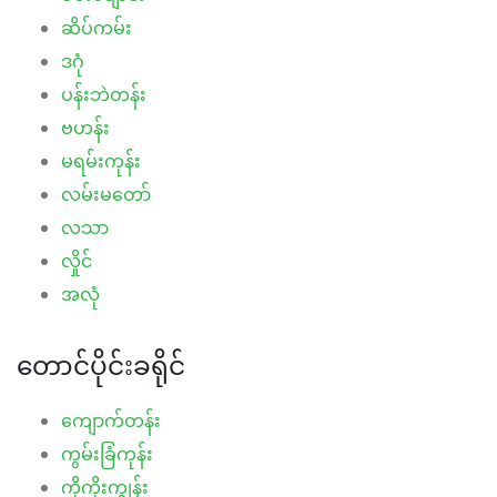
ဆိပ်ကမ်း
ဒဂုံ
ပန်းဘဲတန်း
ဗဟန်း
မရမ်းကုန်း
လမ်းမတော်
လသာ
လှိုင်
အလုံ
တောင်ပိုင်းခရိုင်
ကျောက်တန်း
ကွမ်းခြံကုန်း
ကိုကိုးကျွန်း