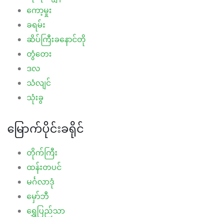
ကော့မှုး
ခရမ်း
ဆိပ်ကြီးခနောင်တို
တွံတေး
ဒလ
သံလျင်
သုံးခွ
မြောက်ပိုင်းခရိုင်
တိုက်ကြီး
ထန်းတပင်
မင်္ဂလာဒုံ
မှော်ဘီ
ရွှေပြည်သာ